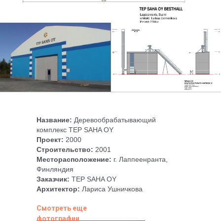
Название:
Деревоо
брабатывающий
комплекс
TEP SAHA OY
Проект:
2000
Строительство:
2001
Месторасположение:
г. Лаппеенранта,
Финляндия
Заказчик:
TEP SAHA OY
Архитектор:
Лариса Ушничкова
Смотреть еще
фотографии